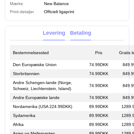
Mærke
New Balance
Print-detaljer
Officielt ligaprint
Levering
Betaling
Bestemmelsessted
Pris
Gratis 
Den Europæiske Union
74.99DKK
849.
Storbritannien
74.99DKK
849.
Andre Schengen-lande (Norge,
74.99DKK
849.
Schweiz, Liechtenstein, Island).
Andre Europæiske lande
74.99DKK
849.
Nordamerika (USA 224.99DKK)
89.99DKK
1289.
Sydamerika
89.99DKK
1289.
Afrika
89.99DKK
1289.
Asien og Mellemøsten
89.99DKK
1289.