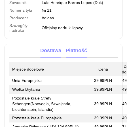
Zawodnik
Luís Henrique Barros Lopes (Duk)
Numer z tyłu
№ 11
Producent
Adidas
Szczegóły
Oficjalny nadruk ligowy
nadruku
Dostawa
Płatność
D
Miejsce docelowe
Cena
do
Unia Europejska
39.99PLN
49
Wielka Brytania
39.99PLN
49
Pozostałe kraje Strefy
Schengen(Norwegia, Szwajcaria,
39.99PLN
49
Liechtenstein, Islandia)
Pozostałe kraje Europejskie
39.99PLN
49
Ameryka Północna (USA 124.99PLN)
49.99PLN
74