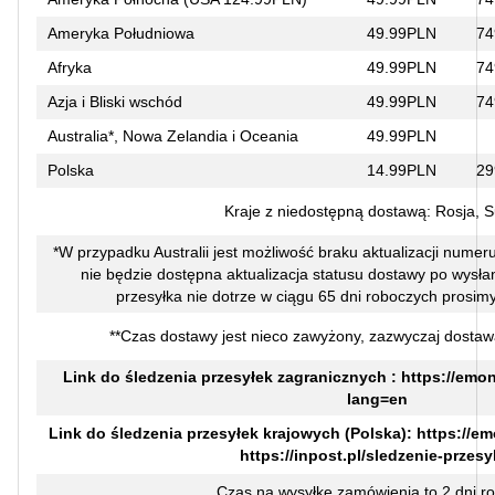
Ameryka Południowa
49.99PLN
74
Afryka
49.99PLN
74
Azja i Bliski wschód
49.99PLN
74
Australia*, Nowa Zelandia i Oceania
49.99PLN
Polska
14.99PLN
29
Kraje z niedostępną dostawą: Rosja, 
*W przypadku Australii jest możliwość braku aktualizacji numer
nie będzie dostępna aktualizacja statusu dostawy po wysłaniu
przesyłka nie dotrze w ciągu 65 dni roboczych prosimy
**Czas dostawy jest nieco zawyżony, zazwyczaj dostaw
Link do śledzenia przesyłek zagranicznych :
https://emon
lang=en
Link do śledzenia przesyłek krajowych (Polska):
https://em
https://inpost.pl/sledzenie-przesy
Czas na wysyłkę zamówienia to 2 dni r