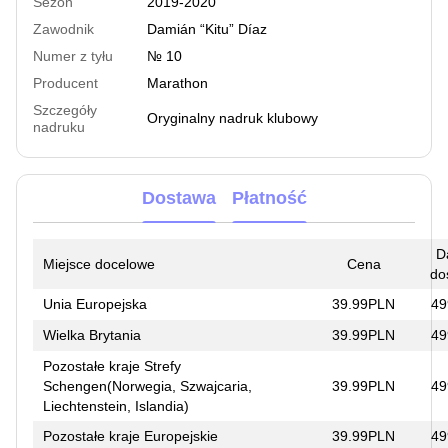
Sezon
2019-2020
Zawodnik
Damián “Kitu” Díaz
Numer z tyłu
№ 10
Producent
Marathon
Szczegóły
Oryginalny nadruk klubowy
nadruku
Dostawa
Płatność
D
Miejsce docelowe
Cena
do
Unia Europejska
39.99PLN
49
Wielka Brytania
39.99PLN
49
Pozostałe kraje Strefy
Schengen(Norwegia, Szwajcaria,
39.99PLN
49
Liechtenstein, Islandia)
Pozostałe kraje Europejskie
39.99PLN
49