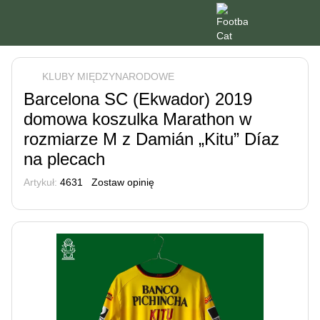
KLUBY MIĘDZYNARODOWE
Barcelona SC (Ekwador) 2019
domowa koszulka Marathon w
rozmiarze M z Damián „Kitu” Díaz
na plecach
Artykuł:
4631
Zostaw opinię