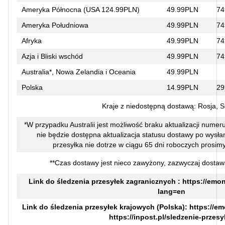
Ameryka Północna (USA 124.99PLN)
49.99PLN
74
Ameryka Południowa
49.99PLN
74
Afryka
49.99PLN
74
Azja i Bliski wschód
49.99PLN
74
Australia*, Nowa Zelandia i Oceania
49.99PLN
Polska
14.99PLN
29
Kraje z niedostępną dostawą: Rosja, 
*W przypadku Australii jest możliwość braku aktualizacji numer
nie będzie dostępna aktualizacja statusu dostawy po wysłaniu
przesyłka nie dotrze w ciągu 65 dni roboczych prosimy
**Czas dostawy jest nieco zawyżony, zazwyczaj dostaw
Link do śledzenia przesyłek zagranicznych :
https://emon
lang=en
Link do śledzenia przesyłek krajowych (Polska):
https://em
https://inpost.pl/sledzenie-przesy