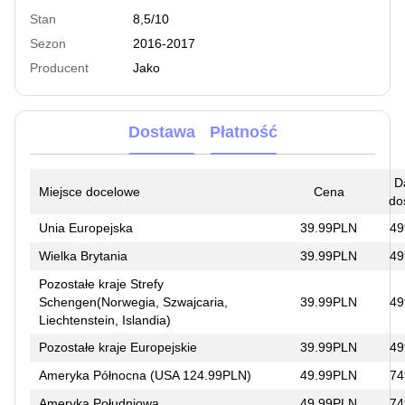
Stan
8,5/10
Sezon
2016-2017
Producent
Jako
Dostawa
Płatność
D
Miejsce docelowe
Cena
do
Unia Europejska
39.99PLN
49
Wielka Brytania
39.99PLN
49
Pozostałe kraje Strefy
Schengen(Norwegia, Szwajcaria,
39.99PLN
49
Liechtenstein, Islandia)
Pozostałe kraje Europejskie
39.99PLN
49
Ameryka Północna (USA 124.99PLN)
49.99PLN
74
Ameryka Południowa
49.99PLN
74