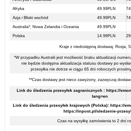
Afryka
49.99PLN
74
Azja i Bliski wschód
49.99PLN
74
Australia*, Nowa Zelandia i Oceania
49.99PLN
Polska
14.99PLN
29
Kraje z niedostępną dostawą: Rosja, 
*W przypadku Australii jest możliwość braku aktualizacji numer
nie będzie dostępna aktualizacja statusu dostawy po wysłaniu
przesyłka nie dotrze w ciągu 65 dni roboczych prosimy
**Czas dostawy jest nieco zawyżony, zazwyczaj dostaw
Link do śledzenia przesyłek zagranicznych :
https://emon
lang=en
Link do śledzenia przesyłek krajowych (Polska):
https://em
https://inpost.pl/sledzenie-przesy
Czas na wysyłkę zamówienia to 2 dni r