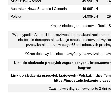
Azja i Bliski wschód
49.99PLN
74
Australia*, Nowa Zelandia i Oceania
49.99PLN
Polska
14.99PLN
29
Kraje z niedostępną dostawą: Rosja, 
*W przypadku Australii jest możliwość braku aktualizacji numer
nie będzie dostępna aktualizacja statusu dostawy po wysłaniu
przesyłka nie dotrze w ciągu 65 dni roboczych prosimy
**Czas dostawy jest nieco zawyżony, zazwyczaj dostaw
Link do śledzenia przesyłek zagranicznych :
https://emon
lang=en
Link do śledzenia przesyłek krajowych (Polska):
https://em
https://inpost.pl/sledzenie-przesy
Czas na wysyłkę zamówienia to 2 dni r