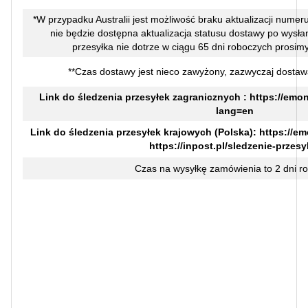
*W przypadku Australii jest możliwość braku aktualizacji numer
nie będzie dostępna aktualizacja statusu dostawy po wysłaniu
przesyłka nie dotrze w ciągu 65 dni roboczych prosimy
**Czas dostawy jest nieco zawyżony, zazwyczaj dostaw
Link do śledzenia przesyłek zagranicznych :
https://emon
lang=en
Link do śledzenia przesyłek krajowych (Polska):
https://em
https://inpost.pl/sledzenie-przesy
Czas na wysyłkę zamówienia to 2 dni r