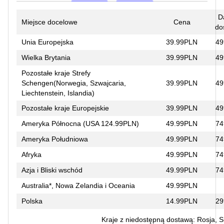
D
Miejsce docelowe
Cena
do
Unia Europejska
39.99PLN
49
Wielka Brytania
39.99PLN
49
Pozostałe kraje Strefy
Schengen(Norwegia, Szwajcaria,
39.99PLN
49
Liechtenstein, Islandia)
Pozostałe kraje Europejskie
39.99PLN
49
Ameryka Północna (USA 124.99PLN)
49.99PLN
74
Ameryka Południowa
49.99PLN
74
Afryka
49.99PLN
74
Azja i Bliski wschód
49.99PLN
74
Australia*, Nowa Zelandia i Oceania
49.99PLN
Polska
14.99PLN
29
Kraje z niedostępną dostawą: Rosja, 