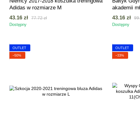
Niemcy 2017-2018 koszulka treningowa
Bałtyk Gdyn
Adidas w rozmiarze M
akademii m
43.16 zł
43.16 zł
77.72 zł
99.
Dostępny
Dostępny
OUTLET
OUTLET
−50%
−33%