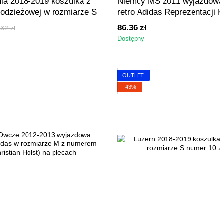
ia 2018-2019 koszulka z
Niemcy MŚ 2011 wyjazdowa
łodzieżowej w rozmiarze S
retro Adidas Reprezentacji 
rozmiarze M(damski)
86.36 zł
32 zł
Dostępny
OUTLET
−43%