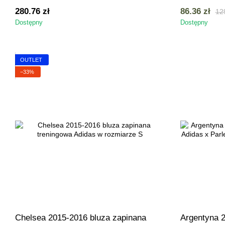
XL z Michałem Karbownikiem na
280.76 zł
86.36 zł
129
plecach
Dostępny
Dostępny
OUTLET
−33%
Chelsea 2015-2016 bluza zapinana
Argentyna 