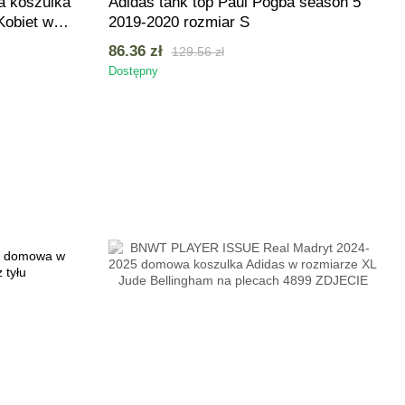
 koszulka
Adidas tank top Paul Pogba season 5
Kobiet w
2019-2020 rozmiar S
86.36 zł
129.56 zł
Dostępny