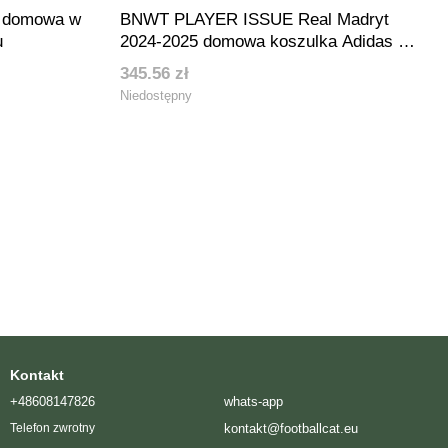
a domowa w
BNWT PLAYER ISSUE Real Madryt
u
2024-2025 domowa koszulka Adidas w
rozmiarze XL Jude Bellingham na
345.56 zł
plecach
Niedostępny
Kontakt
+48608147826
whats-app
kontakt@footballcat.eu
Telefon zwrotny