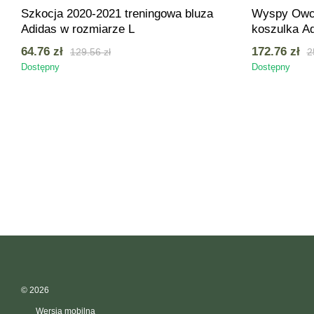
Szkocja 2020-2021 treningowa bluza
Wyspy Owc
Adidas w rozmiarze L
koszulka A
numerem 11(
64.76 zł
172.76 zł
129.56 zł
2
plecach
Dostępny
Dostępny
© 2026
Wersja mobilna