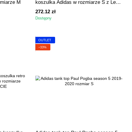
zmiarze M
koszulka Adidas w rozmiarze S z Leon
Goretzka na plecach
272.12 zł
Dostępny
OUTLET
−33%