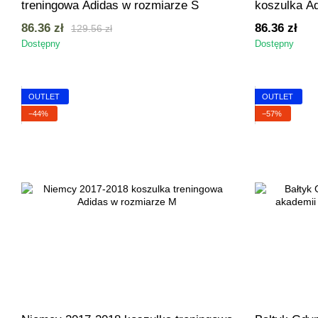
treningowa Adidas w rozmiarze S
koszulka Ad
M
86.36 zł
86.36 zł
129.56 zł
Dostępny
Dostępny
OUTLET
OUTLET
−44%
−57%