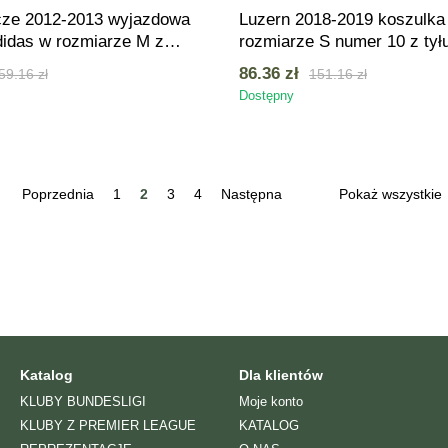
ze 2012-2013 wyjazdowa
Luzern 2018-2019 koszulk
didas w rozmiarze M z
rozmiarze S numer 10 z tył
Christian Holst) na
86.36 zł
59.16 zł
151.16 zł
Dostępny
Poprzednia
1
2
3
4
Następna
Pokaż wszystkie
Katalog
Dla klientów
KLUBY BUNDESLIGI
Moje konto
KLUBY Z PREMIER LEAGUE
KATALOG