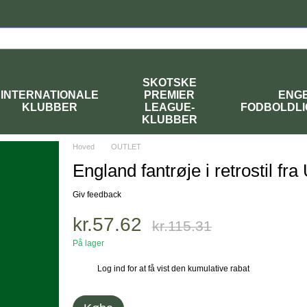
SKOTSKE
INTERNATIONALE
PREMIER
ENG
KLUBBER
LEAGUE-
FODBOLDL
KLUBBER
Hoved
OUTLET
England fantrøje i retrostil fr
Giv feedback
kr.57.62
kr.115.31
På lager
Log ind
for at få vist den kumulative rabat
%