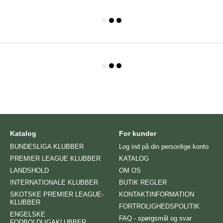
Katalog
For kunder
BUNDESLIGA KLUBBER
Log ind på din personlige konto
PREMIER LEAGUE KLUBBER
KATALOG
LANDSHOLD
OM OS
INTERNATIONALE KLUBBER
BUTIK REGLER
SKOTSKE PREMIER LEAGUE-
KONTAKTINFORMATION
KLUBBER
FORTROLIGHEDSPOLITIK
ENGELSKE
FAQ - spørgsmål og svar
FODBOLDLIGAKLUBBER