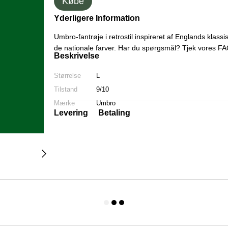
Købe
Yderligere Information
Umbro-fantrøje i retrostil inspireret af Englands klassi
de nationale farver. Har du spørgsmål? Tjek vores FAQ
Beskrivelse
Størrelse
L
Tilstand
9/10
Mærke
Umbro
Levering
Betaling