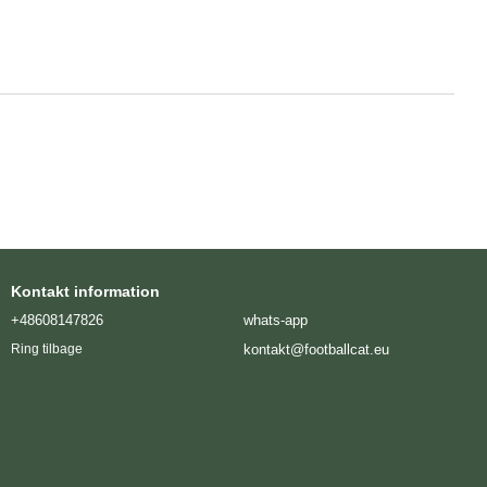
Kontakt information
+48608147826
whats-app
kontakt@footballcat.eu
Ring tilbage