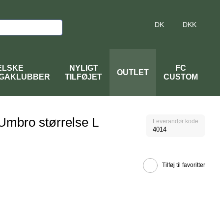
DK
DKK
ELSKE
NYLIGT
FC
OUTLET
IGAKLUBBER
TILFØJET
CUSTOM
a Umbro størrelse L
Leverandør kode
4014
Tilføj til favoritter