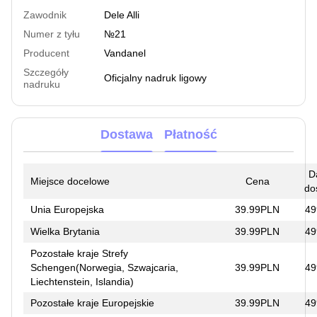
Zawodnik
Dele Alli
Numer z tyłu
№21
Producent
Vandanel
Szczegóły
Oficjalny nadruk ligowy
nadruku
Dostawa
Płatność
D
Miejsce docelowe
Cena
do
Unia Europejska
39.99PLN
49
Wielka Brytania
39.99PLN
49
Pozostałe kraje Strefy
Schengen(Norwegia, Szwajcaria,
39.99PLN
49
Liechtenstein, Islandia)
Pozostałe kraje Europejskie
39.99PLN
49