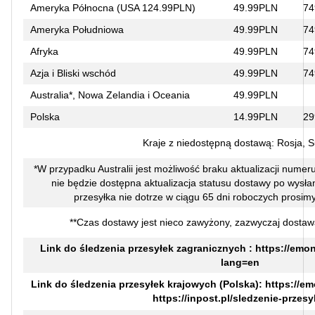
Ameryka Północna (USA 124.99PLN)
49.99PLN
74
Ameryka Południowa
49.99PLN
74
Afryka
49.99PLN
74
Azja i Bliski wschód
49.99PLN
74
Australia*, Nowa Zelandia i Oceania
49.99PLN
Polska
14.99PLN
29
Kraje z niedostępną dostawą: Rosja, 
*W przypadku Australii jest możliwość braku aktualizacji numer
nie będzie dostępna aktualizacja statusu dostawy po wysłaniu
przesyłka nie dotrze w ciągu 65 dni roboczych prosimy
**Czas dostawy jest nieco zawyżony, zazwyczaj dostaw
Link do śledzenia przesyłek zagranicznych :
https://emon
lang=en
Link do śledzenia przesyłek krajowych (Polska):
https://em
https://inpost.pl/sledzenie-przesy