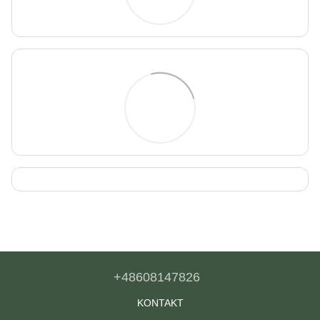
+48608147826
KONTAKT