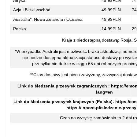
Afryka
49.99PLN
74
Azja i Bliski wschód
49.99PLN
74
Australia*, Nowa Zelandia i Oceania
49.99PLN
Polska
14.99PLN
29
Kraje z niedostępną dostawą: Rosja, 
*W przypadku Australii jest możliwość braku aktualizacji numer
nie będzie dostępna aktualizacja statusu dostawy po wysłaniu
przesyłka nie dotrze w ciągu 65 dni roboczych prosimy
**Czas dostawy jest nieco zawyżony, zazwyczaj dostaw
Link do śledzenia przesyłek zagranicznych :
https://emon
lang=en
Link do śledzenia przesyłek krajowych (Polska):
https://em
https://inpost.pl/sledzenie-przesy
Czas na wysyłkę zamówienia to 2 dni r