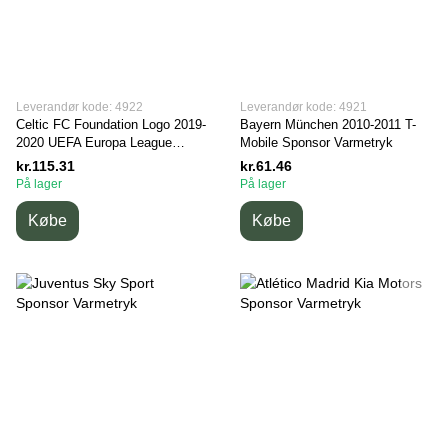
Leverandør kode: 4922
Leverandør kode: 4921
Celtic FC Foundation Logo 2019-
Bayern München 2010-2011 T-
2020 UEFA Europa League
Mobile Sponsor Varmetryk
Varmetryk
kr.115.31
kr.61.46
På lager
På lager
Købe
Købe