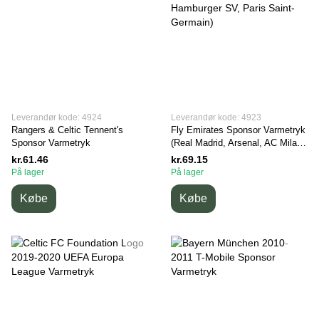
Leverandør kode: 4924
Leverandør kode: 4923
Rangers & Celtic Tennent's
Fly Emirates Sponsor Varmetryk
Sponsor Varmetryk
(Real Madrid, Arsenal, AC Milan,
Benfica, Hamburger SV, Paris
kr.61.46
kr.69.15
Saint-Germain)
På lager
På lager
Købe
Købe