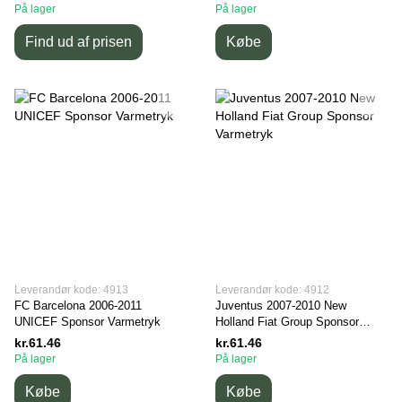
På lager
På lager
Find ud af prisen
Købe
Leverandør kode: 4913
Leverandør kode: 4912
FC Barcelona 2006-2011
Juventus 2007-2010 New
UNICEF Sponsor Varmetryk
Holland Fiat Group Sponsor
Varmetryk
kr.61.46
kr.61.46
På lager
På lager
Købe
Købe