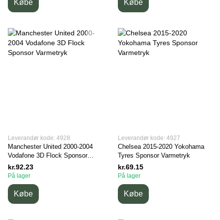
Købe
Købe
Leverandør kode: 4928
Leverandør kode: 4927
Manchester United 2000-2004
Chelsea 2015-2020 Yokohama
Vodafone 3D Flock Sponsor
Tyres Sponsor Varmetryk
Varmetryk
kr.92.23
kr.69.15
På lager
På lager
Købe
Købe