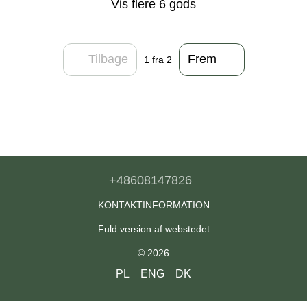
Vis flere 6 gods
Tilbage
Frem
1
fra 2
+48608147826
KONTAKTINFORMATION
Fuld version af webstedet
© 2026
PL
ENG
DK