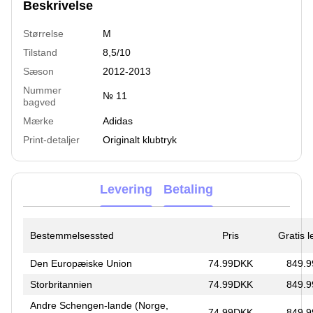
Beskrivelse
Størrelse
M
Tilstand
8,5/10
Sæson
2012-2013
Nummer
№ 11
bagved
Mærke
Adidas
Print-detaljer
Originalt klubtryk
Levering
Betaling
Bestemmelsessted
Pris
Gratis 
Den Europæiske Union
74.99DKK
849.
Storbritannien
74.99DKK
849.
Andre Schengen-lande (Norge,
74.99DKK
849.