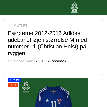
OUTLET
Færøerne 2012-2013 Adidas
udebanetrøje i størrelse M med
nummer 11 (Christian Holst) på
ryggen
Leverandør kode:
2881
Giv feedback
OUTLET
−33%