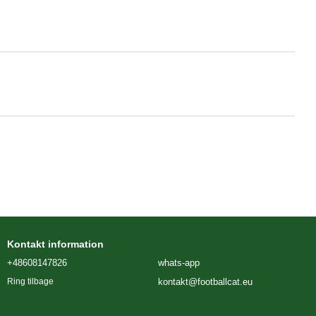
Kontakt information
+48608147826
whats-app
kontakt@footballcat.eu
Ring tilbage