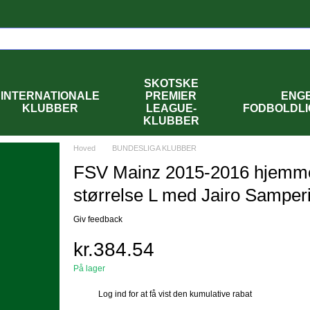
SKOTSKE
INTERNATIONALE
PREMIER
ENG
KLUBBER
LEAGUE-
FODBOLDL
KLUBBER
Hoved
BUNDESLIGA KLUBBER
FSV Mainz 2015-2016 hjemmeb
størrelse L med Jairo Samper
Giv feedback
kr.384.54
På lager
Log ind
for at få vist den kumulative rabat
%