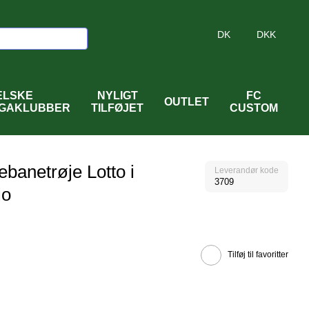
DK
DKK
ELSKE
NYLIGT
FC
OUTLET
IGAKLUBBER
TILFØJET
CUSTOM
anetrøje Lotto i
Leverandør kode
3709
io
Tilføj til favoritter