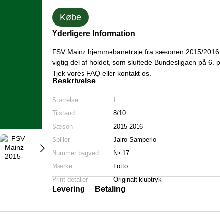
Købe
Yderligere Information
FSV Mainz hjemmebanetrøje fra sæsonen 2015/2016 i 
vigtig del af holdet, som sluttede Bundesligaen på 6.
Tjek vores FAQ eller kontakt os.
Beskrivelse
Størrelse
L
Tilstand
8/10
Sæson
2015-2016
Spiller
Jairo Samperio
Nummer bagved
№ 17
Mærke
Lotto
Print-detaljer
Originalt klubtryk
Levering
Betaling