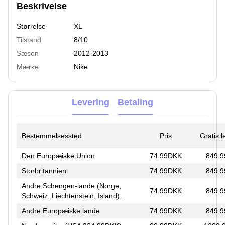
Beskrivelse
Størrelse
XL
Tilstand
8/10
Sæson
2012-2013
Mærke
Nike
Levering
Betaling
Bestemmelsessted
Pris
Gratis 
Den Europæiske Union
74.99DKK
849.
Storbritannien
74.99DKK
849.
Andre Schengen-lande (Norge,
74.99DKK
849.
Schweiz, Liechtenstein, Island).
Andre Europæiske lande
74.99DKK
849.