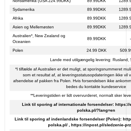
Nordamerika (USA 224.99DKK)
89.99DKK
1289.
Sydamerika
89.99DKK
1289.
Afrika
89.99DKK
1289.
Asien og Mellemøsten
89.99DKK
1289.
Australien*, New Zealand og
89.99DKK
Oceanien
Polen
24.99 DKK
509.
Lande med utilgængelig levering: Rusland,
*I tilfælde af Australien er det muligt, at sporingsnummeret muli
som et resultat af, at leveringsstatusopdateringen ikke vil 
afsendelse af pakken fra Polen. Hvis forsendelsen ikke ankomm
bedes du kontakte kundeservice
**Leveringstiden er lidt overvurderet, normalt sker leve
Link til sporing af internationale forsendelser:
https:/
polska.pl/?lang=en
Link til sporing af indenlandske forsendelser (Polen):
http
polska.pl/
,
https://inpost.pl/sledzenie-pr