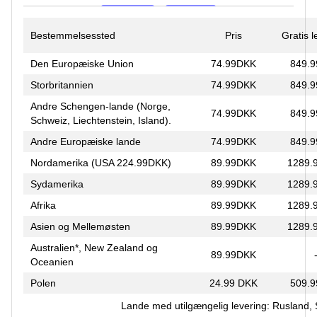
Bestemmelsessted
Pris
Gratis 
Den Europæiske Union
74.99DKK
849.
Storbritannien
74.99DKK
849.
Andre Schengen-lande (Norge,
74.99DKK
849.
Schweiz, Liechtenstein, Island).
Andre Europæiske lande
74.99DKK
849.
Nordamerika (USA 224.99DKK)
89.99DKK
1289.
Sydamerika
89.99DKK
1289.
Afrika
89.99DKK
1289.
Asien og Mellemøsten
89.99DKK
1289.
Australien*, New Zealand og
89.99DKK
Oceanien
Polen
24.99 DKK
509.
Lande med utilgængelig levering: Rusland,