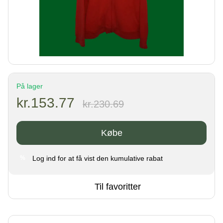
På lager
kr.153.77
kr.230.69
Købe
Log ind
for at få vist den kumulative rabat
%
Til favoritter