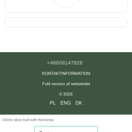
+48608147826
KONTAKTINFORMATION
Fuld version af webstedet
© 2026
PL
ENG
DK
Online store built with Horoshop