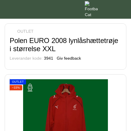
OUTLET
Polen EURO 2008 lynlåshættetrøje
i størrelse XXL
Leverandør kode:
3941
Giv feedback
OUTLET
−33%