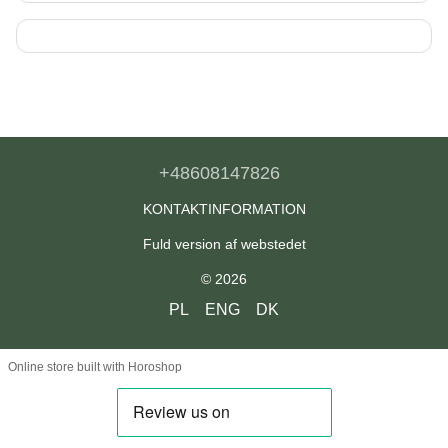
+48608147826
KONTAKTINFORMATION
Fuld version af webstedet
© 2026
PL
ENG
DK
Online store built with Horoshop