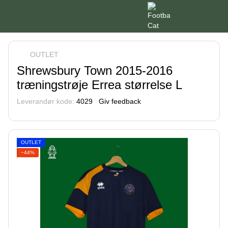
OUTLET
Shrewsbury Town 2015-2016
træningstrøje Errea størrelse L
Leverandør kode:
4029
Giv feedback
OUTLET
−44%