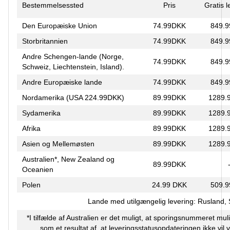
Bestemmelsessted
Pris
Gratis 
Den Europæiske Union
74.99DKK
849.
Storbritannien
74.99DKK
849.
Andre Schengen-lande (Norge,
74.99DKK
849.
Schweiz, Liechtenstein, Island).
Andre Europæiske lande
74.99DKK
849.
Nordamerika (USA 224.99DKK)
89.99DKK
1289.
Sydamerika
89.99DKK
1289.
Afrika
89.99DKK
1289.
Asien og Mellemøsten
89.99DKK
1289.
Australien*, New Zealand og
89.99DKK
Oceanien
Polen
24.99 DKK
509.
Lande med utilgængelig levering: Rusland,
*I tilfælde af Australien er det muligt, at sporingsnummeret muli
som et resultat af, at leveringsstatusopdateringen ikke vil 