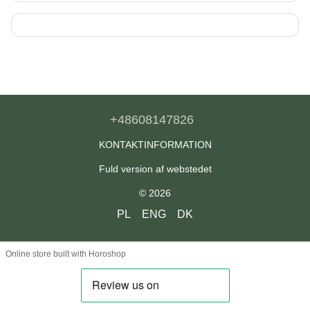
+48608147826
KONTAKTINFORMATION
Fuld version af webstedet
© 2026
PL
ENG
DK
Online store built with Horoshop