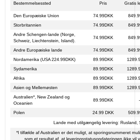
Bestemmelsessted
Pris
Gratis 
Den Europæiske Union
74.99DKK
849.
Storbritannien
74.99DKK
849.
Andre Schengen-lande (Norge,
74.99DKK
849.
Schweiz, Liechtenstein, Island).
Andre Europæiske lande
74.99DKK
849.
Nordamerika (USA 224.99DKK)
89.99DKK
1289.
Sydamerika
89.99DKK
1289.
Afrika
89.99DKK
1289.
Asien og Mellemøsten
89.99DKK
1289.
Australien*, New Zealand og
89.99DKK
Oceanien
Polen
24.99 DKK
509.
Lande med utilgængelig levering: Rusland,
*I tilfælde af Australien er det muligt, at sporingsnummeret muli
som et resultat af, at leveringsstatusopdateringen ikke vil 